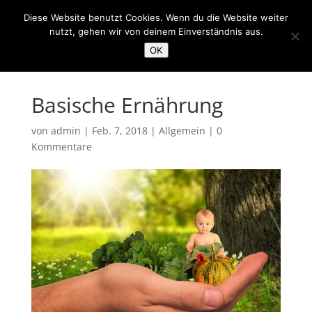
Diese Website benutzt Cookies. Wenn du die Website weiter
nutzt, gehen wir von deinem Einverständnis aus.
OK
Basische Ernährung
von
admin
|
Feb. 7, 2018
|
Allgemein
|
0
Kommentare