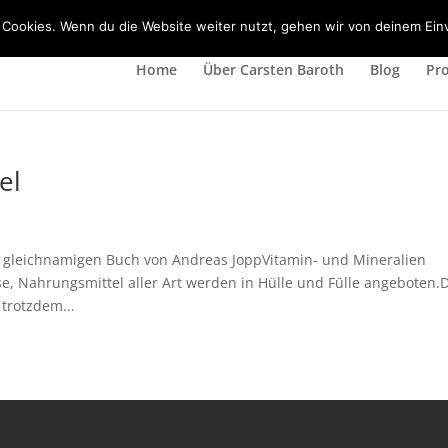
 Cookies. Wenn du die Website weiter nutzt, gehen wir von deinem Ein
Home
Über Carsten Baroth
Blog
Pr
el
m gleichnamigen Buch von Andreas JoppVitamin- und Mineralien
e, Nahrungsmittel aller Art werden in Hülle und Fülle angeboten.
trotzdem...