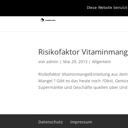
Diese Website benutzt
Risikofaktor Vitaminmang
von
admin
|
Mai 29, 2013
|
Allgemein
Risikofaktor VitaminmangelEinleitung aus de
Mangel ? Gibt es das heute noch ?Obst, Gemüs
Supermärkte und Geschäfte quellen über.Und 
Datenschutz
Impressum