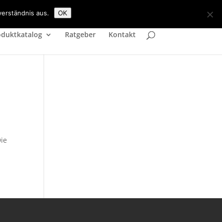
Datenschutz
Impressum
verständnis aus.
OK
oduktkatalog
Ratgeber
Kontakt
Die